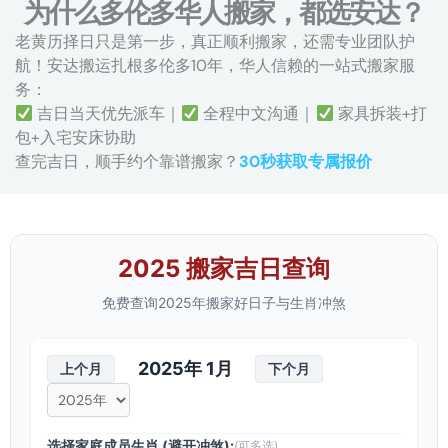
e
为什么多伦多华人搬家，都选安达？
c
o
老黄历择日只是第一步，真正顺利搬家，还需专业团队护
n
航！安达搬运扎根多伦多10年，华人信赖的一站式搬家服
d
务：
o
吉日当天优先派车｜
全程中文沟通｜
家具拆装+打
,
包+入宅安床协助
2
查完吉日，顺手约个靠谱搬家？
30秒获取专属报价
-
b
e
d
2025 搬家吉日查询
r
o
免费查询2025年搬家好日子与生肖冲煞
o
m
t
2025年 1月
上个月
下个月
o
w
n
选择家庭成员生肖 (避开冲煞):
(可多选)