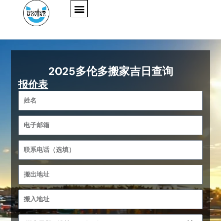
Skip
to
content
2025多伦多搬家吉日查询
报价表
N
a
m
E
e
m
a
P
i
h
l
o
P
n
i
e
c
M
k
o
U
v
(