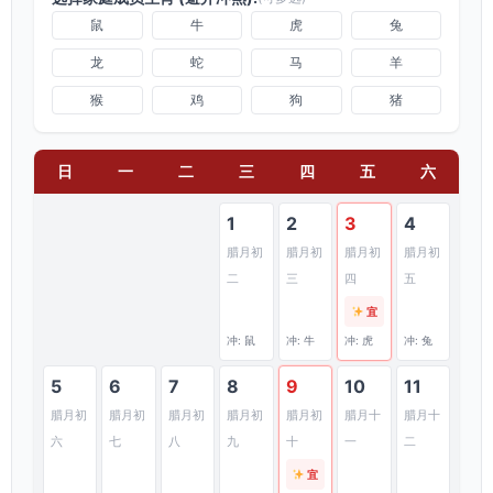
h
鼠
牛
虎
兔
o
龙
蛇
马
羊
u
s
猴
鸡
狗
猪
e
)
日
一
二
三
四
五
六
1
2
3
4
腊月初
腊月初
腊月初
腊月初
二
三
四
五
宜
冲: 鼠
冲: 牛
冲: 虎
冲: 兔
5
6
7
8
9
10
11
腊月初
腊月初
腊月初
腊月初
腊月初
腊月十
腊月十
六
七
八
九
十
一
二
宜