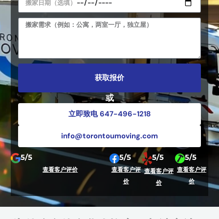
p
e
o
A
I
p
A
d
n
t
b
d
A
i
o
r
d
o
u
e
d
n
t
获取报价
s
r
a
y
s
e
l
o
或
s
)
u
立即致电 647-496-1218
s
M
r
o
m
info@torontoumoving.com
v
o
i
v
5/5
5/5
5/5
5/5
n
e
查看客户评价
查看客户评
查看客户评
查看客户评
g
(
价
价
价
D
e
a
g
t
.