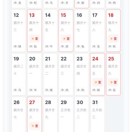
冲: 龙
冲: 蛇
冲: 马
冲: 羊
冲: 猴
冲: 鸡
冲: 狗
12
13
14
15
16
17
18
腊月十
腊月十
腊月十
腊月十
腊月十
腊月十
腊月十
三
四
五
六
七
八
九
宜
宜
宜
冲: 猪
冲: 鼠
冲: 牛
冲: 虎
冲: 兔
冲: 龙
冲: 蛇
19
20
21
22
23
24
25
腊月二
腊月廿
腊月廿
腊月廿
腊月廿
腊月廿
腊月廿
十
一
二
三
四
五
六
宜
宜
冲: 马
冲: 羊
冲: 猴
冲: 鸡
冲: 狗
冲: 猪
冲: 鼠
26
27
28
29
30
31
腊月廿
腊月廿
腊月廿
正月初
正月初
正月初
七
八
九
一
二
三
宜