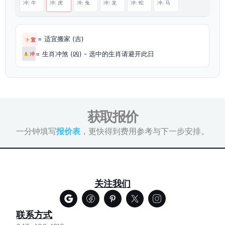
冲: 牛
冲: 虎
冲: 兔
冲: 龙
冲: 蛇
冲: 马
= 适宜搬家 (吉)
宜
= 生肖冲煞 (凶) - 选中的生肖请避开此日
冲
获取报价
一分钟填写
报价表
，更快得到费用参考与下一步安排。
关注我们
联系方式